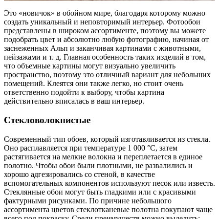
Это «новичок» в обойном мире, благодаря которому можно
создать уникальный и неповторимый интерьер. Фотообои
представлены в широком ассортименте, поэтому вы можете
подобрать цвет и абсолютно любую фотографию, начиная от
заснеженных Альп и заканчивая картинами с животными,
пейзажами и т. д. Главная особенность таких изделий в том,
что объемные картины могут визуально увеличить
пространство, поэтому это отличный вариант для небольших
помещений. Клеятся они также легко, но стоит очень
ответственно подойти к выбору, чтобы картина
действительно вписалась в ваш интерьер.
Стекловолокнистые
Современный тип обоев, который изготавливается из стекла.
Оно расплавляется при температуре 1 000 °С, затем
растягивается на мелкие волокна и переплетается в единое
полотно. Чтобы обои были плотными, не развалились и
хорошо адгезировались со стеной, в качестве
вспомогательных компонентов используют песок или известь.
Стеклянные обои могут быть гладкими или с красивыми
фактурными рисунками. По причине небольшого
ассортимента цветов стеклотканевые полотна покупают чаще
всего под покраску. Среди преимуществ можно выделить: