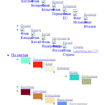
Бельгия
Германия
ЕС
Испания
Италия
Канада
Китай
Нидерланды
Россия
Страна
Смотреть все (17)
По цветам
Аквамариновые
Алые
Бежевые
Белые
Бирюзовые
Болотные
Бордовые
Бронзовые
Ванильные
Васильковые